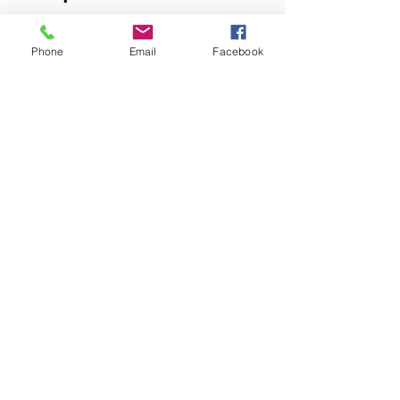
Phone
Email
Facebook
No hay eventos en este
momento
© 2019 por Gabrielle O. B -
Modificado y actualizado en 2026.
contact@rosanova.fr
Acceso