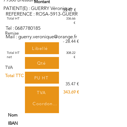
Montant
PATIENT(E) : GUERRY Véronique
35.47 €
REFERENCE : ROSA-5913-GUERR
Total HT
336.66
€
Tel :
0687780185
Remise
Mail :
guerry.veronique@orange.fr
- 28.44 €
Libellé
Total HT
308.22
net
€
Qté
TVA
Total TTC
PU HT
35.47 €
343.69 €
TVA
Coordonnées bancaires
TTC
Nom
IBAN