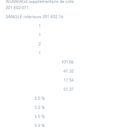
AGRAFAGE supplémentaire de côté
201.E02.071
SANGLE intérieure 201.E02.16
1
1
2
1
101.06
41.32
17.54
51.37
5.5 %
5.5 %
5.5 %
5.5 %