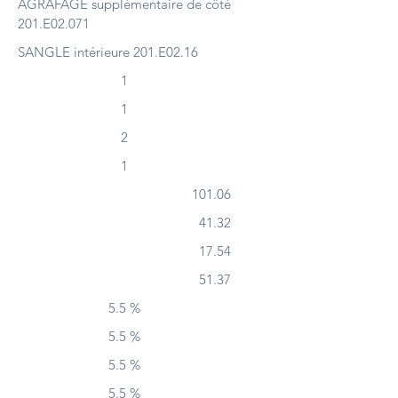
AGRAFAGE supplémentaire de côté
201.E02.071
SANGLE intérieure 201.E02.16
1
1
2
1
101.06
41.32
17.54
51.37
5.5 %
5.5 %
5.5 %
5.5 %