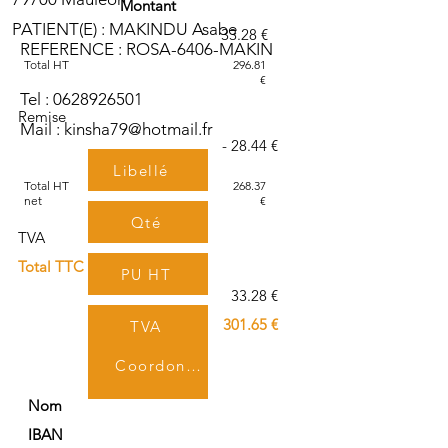
Montant
PATIENT(E) : MAKINDU Asabe
33.28 €
REFERENCE : ROSA-6406-MAKIN
Total HT
296.81
€
Tel :
0628926501
Remise
Mail :
kinsha79@hotmail.fr
- 28.44 €
Libellé
Total HT
268.37
net
€
Qté
TVA
Total TTC
PU HT
33.28 €
301.65 €
TVA
Coordonnées bancaires
TTC
Nom
IBAN