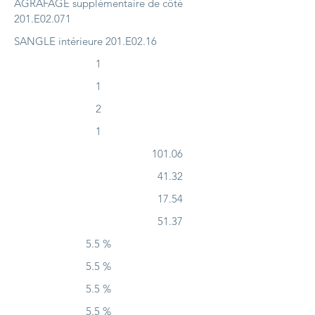
AGRAFAGE supplémentaire de côté
201.E02.071
SANGLE intérieure 201.E02.16
1
1
2
1
101.06
41.32
17.54
51.37
5.5 %
5.5 %
5.5 %
5.5 %