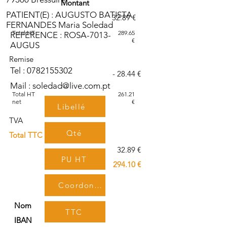
Montant
PATIENT(E) : AUGUSTO BATISTA
32.89 €
FERNANDES Maria Soledad
Total HT
289.65
REFERENCE : ROSA-7013-
€
AUGUS
Remise
Tel :
0782155302
- 28.44 €
Mail :
soledad@live.com.pt
Total HT
261.21
net
€
Libellé
TVA
Qté
Total TTC
32.89 €
PU HT
294.10 €
Coordonnées bancaires
TVA
Nom
TTC
IBAN