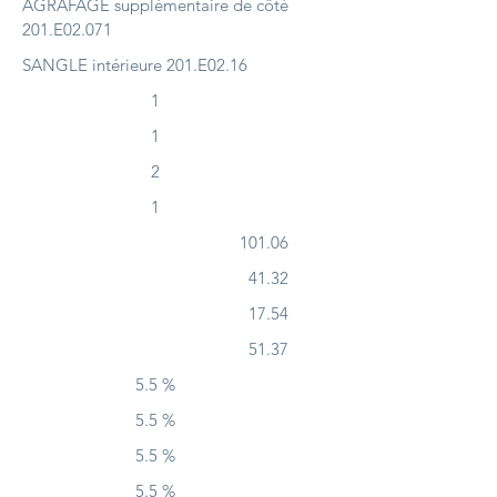
AGRAFAGE supplémentaire de côté
201.E02.071
SANGLE intérieure 201.E02.16
1
1
2
1
101.06
41.32
17.54
51.37
5.5 %
5.5 %
5.5 %
5.5 %