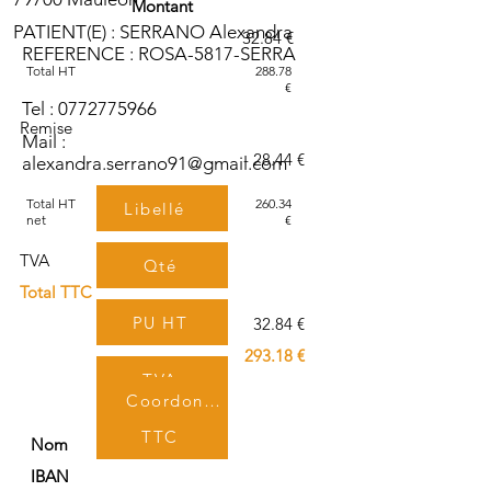
Montant
PATIENT(E) : SERRANO Alexandra
32.84 €
REFERENCE : ROSA-5817-SERRA
Total HT
288.78
€
Tel :
0772775966
Remise
Mail :
- 28.44 €
alexandra.serrano91@gmail.com
Total HT
260.34
Libellé
net
€
TVA
Qté
Total TTC
PU HT
32.84 €
293.18 €
TVA
Coordonnées bancaires
TTC
Nom
IBAN