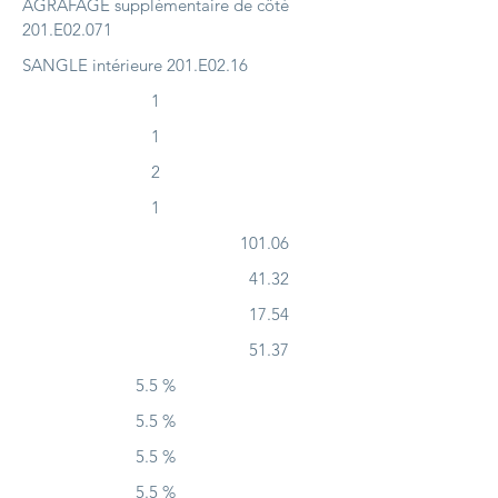
AGRAFAGE supplémentaire de côté
201.E02.071
SANGLE intérieure 201.E02.16
1
1
2
1
101.06
41.32
17.54
51.37
5.5 %
5.5 %
5.5 %
5.5 %