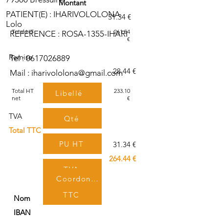
Montant
PATIENT(E) : IHARIVOLOLONA
31.34 €
Lolo
Total HT
261.54
REFERENCE : ROSA-1355-IHARI
€
Remise
Tel :
0617026889
- 28.44 €
Mail :
iharivololona@gmail.com
Total HT
233.10
Libellé
net
€
TVA
Qté
Total TTC
PU HT
31.34 €
264.44 €
TVA
Coordonnées bancaires
TTC
Nom
IBAN