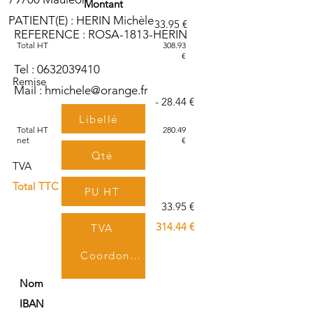
Montant
PATIENT(E) : HERIN Michèle
33.95 €
REFERENCE : ROSA-1813-HERIN
Total HT
308.93
€
Tel :
0632039410
Remise
Mail :
hmichele@orange.fr
- 28.44 €
Libellé
Total HT
280.49
net
€
Qté
TVA
Total TTC
PU HT
33.95 €
314.44 €
TVA
Coordonnées bancaires
TTC
Nom
IBAN