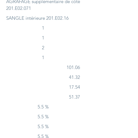
AGRAFAGE supplémentaire de côté
201.E02.071
SANGLE intérieure 201.E02.16
1
1
2
1
101.06
41.32
17.54
51.37
5.5 %
5.5 %
5.5 %
5.5 %