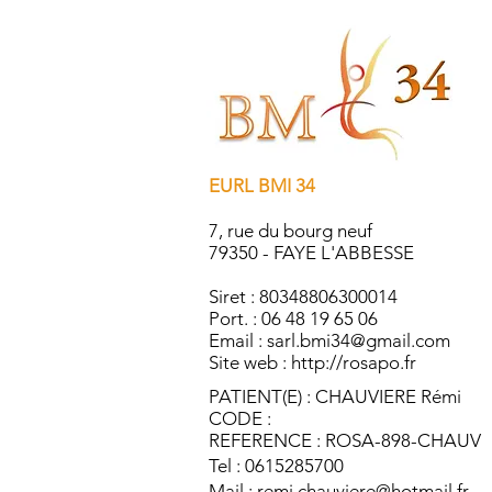
EURL BMI 34
7, rue du bourg neuf
79350 - FAYE L'ABBESSE
Siret : 80348806300014
Port. : 06 48 19 65 06
Email :
sarl.bmi34@gmail.com
Site web :
http://rosapo.fr
PATIENT(E) : CHAUVIERE Rémi
CODE :
REFERENCE : ROSA-898-CHAUV
Tel : 0615285700
Mail :
remi.chauviere@hotmail.fr