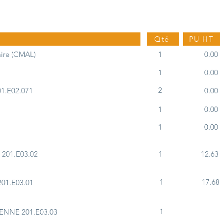
Qté
PU HT
ire (CMAL)
1
0.00
1
0.00
2
1.E02.071
0.00
1
0.00
1
0.00
201.E03.02
1
12.63
1
17.68
01.E03.01
1
ENNE 201.E03.03