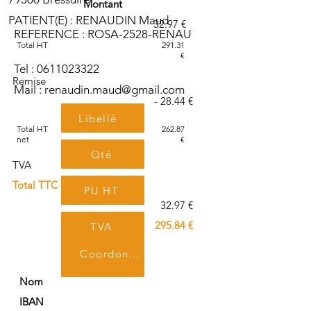
Montant
PATIENT(E) : RENAUDIN Maud
32.97 €
REFERENCE : ROSA-2528-RENAU
Total HT
291.31
€
Tel :
0611023322
Remise
Mail :
renaudin.maud@gmail.com
- 28.44 €
Libellé
Total HT
262.87
net
€
Qté
TVA
Total TTC
PU HT
32.97 €
295.84 €
TVA
Coordonnées bancaires
TTC
Nom
IBAN