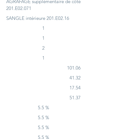
AGRAFAGE supplémentaire de côté
201.E02.071
SANGLE intérieure 201.E02.16
1
1
2
1
101.06
41.32
17.54
51.37
5.5 %
5.5 %
5.5 %
5.5 %