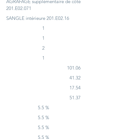
AGRAFAGE supplémentaire de côté
201.E02.071
SANGLE intérieure 201.E02.16
1
1
2
1
101.06
41.32
17.54
51.37
5.5 %
5.5 %
5.5 %
5.5 %