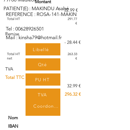
Montant
PATIENT(E) : MAKINDU Asabé
32.99 €
REFERENCE : ROSA-141-MAKIN
Total HT
291.77
€
Tel :
00628926501
Remise
Mail :
kinsha79@hotmail.fr
- 28.44 €
Libellé
Total HT
263.33
net
€
Qté
TVA
Total TTC
PU HT
32.99 €
296.32 €
TVA
Coordonnées bancaires
TTC
Nom
IBAN