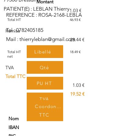
Montant
PATIENT(E) : LEBLAN Thierry
1.03 €
REFERENCE : ROSA-2168-LEBLA
Total HT
46.93 €
Tel :
0782405185
Remise
Mail :
thierryleblan@gmail.com
- 28.44 €
Libellé
Total HT
18.49 €
net
Qté
TVA
Total TTC
PU HT
1.03 €
19.52 €
TVA
Coordonnées bancaires
TTC
Nom
IBAN