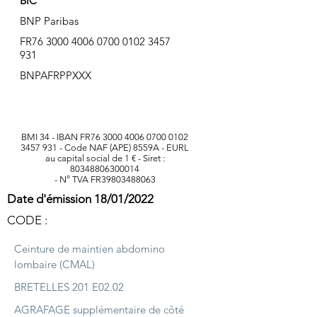
BIC
BNP Paribas
FR76
3000 4006 0700 0102
3457
931
BNPAFRPPXXX
BMI 34 - IBAN FR76
3000 4006 0700 0102
3457 931
- Code NAF (APE) 8559A - EURL
au capital social de 1 € - Siret :
80348806300014
- N° TVA FR39803488063
Date d'émission 18/01/2022
CODE :
Ceinture de maintien abdomino
lombaire (CMAL)
BRETELLES 201 E02.02
AGRAFAGE supplémentaire de côté