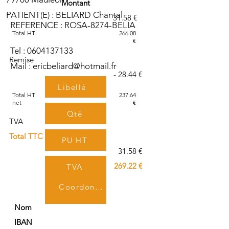
Montant
PATIENT(E) : BELIARD Chantal
31.58 €
REFERENCE : ROSA-8274-BELIA
Total HT
266.08
€
Tel :
0604137133
Remise
Mail :
ericbeliard@hotmail.fr
- 28.44 €
Libellé
Total HT
237.64
net
€
Qté
TVA
Total TTC
PU HT
31.58 €
269.22 €
TVA
Coordonnées bancaires
TTC
Nom
IBAN