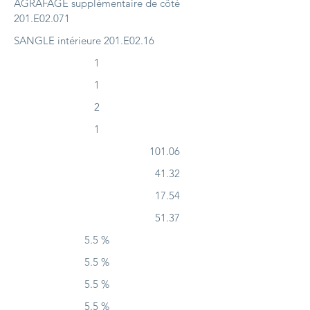
AGRAFAGE supplémentaire de côté
201.E02.071
SANGLE intérieure 201.E02.16
1
1
2
1
101.06
41.32
17.54
51.37
5.5 %
5.5 %
5.5 %
5.5 %