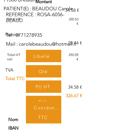
Montant
PATIENT(E) : BEAUDOU Carole
34.58 €
REFERENCE : ROSA-6056-
Total HT
320.53
BEAUD
€
Remise
Tel :
0771278935
- 28.44 €
Mail :
carolebeaudou@hotmail.fr
Total HT
292.09
Libellé
net
€
TVA
Qté
Total TTC
PU HT
34.58 €
326.67 €
TVA
Coordonnées bancaires
TTC
Nom
IBAN