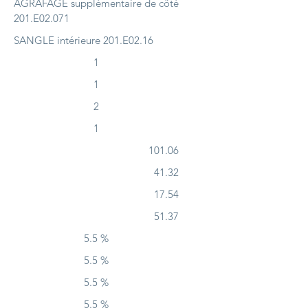
AGRAFAGE supplémentaire de côté
201.E02.071
SANGLE intérieure 201.E02.16
1
1
2
1
101.06
41.32
17.54
51.37
5.5 %
5.5 %
5.5 %
5.5 %