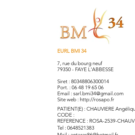
EURL BMI 34
7, rue du bourg neuf
79350 - FAYE L'ABBESSE
Siret : 80348806300014
Port. : 06 48 19 65 06
Email :
sarl.bmi34@gmail.com
Site web :
http://rosapo.fr
PATIENT(E) : CHAUVIERE Angéliq
CODE :
REFERENCE : ROSA-2539-CHAUV
Tel : 0648521383
Mail :
antares86@hotmail.fr