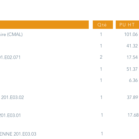
Qté
PU HT
ire (CMAL)
1
101.06
1
41.32
2
1.E02.071
17.54
1
51.37
1
6.36
201.E03.02
1
37.89
1
17.68
01.E03.01
1
ENNE 201.E03.03