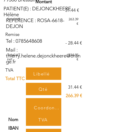
Montant
PATIENT(E) : DEJONCKHEERE
31.44 €
Hélène
Total HT
263.39
REFERENCE : ROSA-6618-
€
DEJON
Remise
Tel :
0785648608
- 28.44 €
Mail :
Total HT
234.95
thierry.helene.dejonckheere@oran
net
€
ge.fr
TVA
Libellé
Total TTC
31.44 €
Qté
266.39 €
PU HT
Coordonnées bancaires
Nom
TVA
IBAN