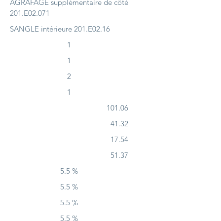
AGRAFAGE supplémentaire de côté
201.E02.071
SANGLE intérieure 201.E02.16
1
1
2
1
101.06
41.32
17.54
51.37
5.5 %
5.5 %
5.5 %
5.5 %