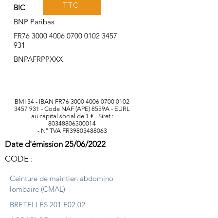
TTC
BIC
BNP Paribas
FR76
3000 4006 0700 0102
3457
931
BNPAFRPPXXX
BMI 34 - IBAN FR76
3000 4006 0700 0102
3457 931
- Code NAF (APE) 8559A - EURL
au capital social de 1 € - Siret :
80348806300014
- N° TVA FR39803488063
Date d'émission 25/06/2022
CODE :
Ceinture de maintien abdomino
lombaire (CMAL)
BRETELLES 201 E02.02