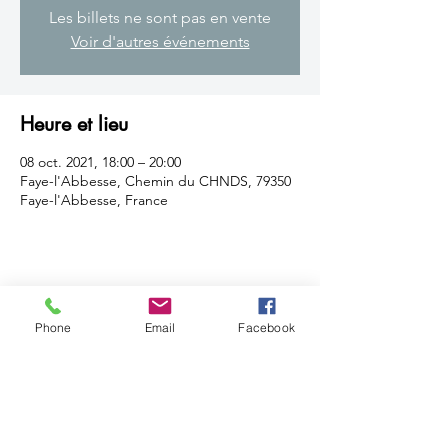
Les billets ne sont pas en vente
Voir d'autres événements
Heure et lieu
08 oct. 2021, 18:00 – 20:00
Faye-l'Abbesse, Chemin du CHNDS, 79350
Faye-l'Abbesse, France
Partager cet événement
Phone
Email
Facebook