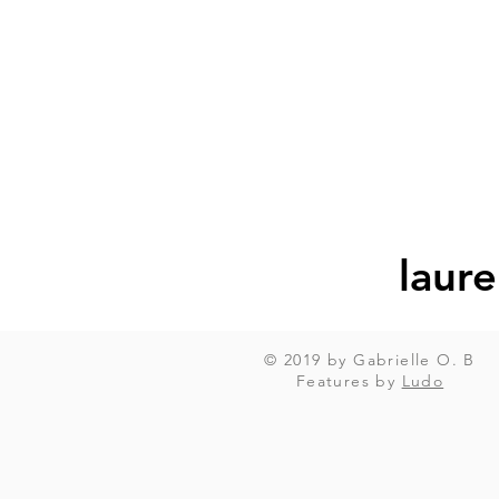
laur
© 2019 by Gabrielle O. B
Features by
Ludo