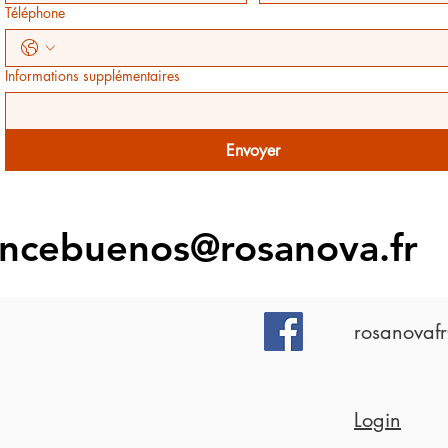
Téléphone
Informations supplémentaires
Envoyer
encebuenos@rosanova.fr
rosanovaf
Login