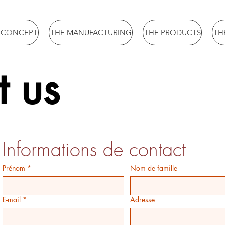
 CONCEPT
THE MANUFACTURING
THE PRODUCTS
TH
t us
Informations de contact
Prénom
*
Nom de famille
E-mail
*
Adresse