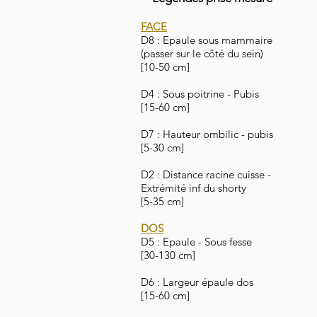
FACE
D8 : Epaule sous mammaire
(passer sur le côté du sein)
[10-50 cm]
D4 : Sous poitrine - Pubis
[15-60 cm]
D7 : Hauteur ombilic - pubis
[5-30 cm]
D2 : Distance racine cuisse -
Extrémité inf du shorty
[5-35 cm]
DOS
D5 : Epaule - Sous fesse
[30-130 cm]
D6 : Largeur épaule dos
[15-60 cm]