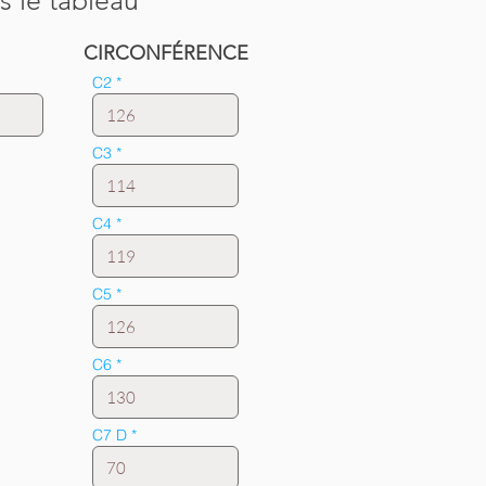
s le tableau
CIRCONFÉRENCE
C2
C3
C4
C5
C6
C7 D