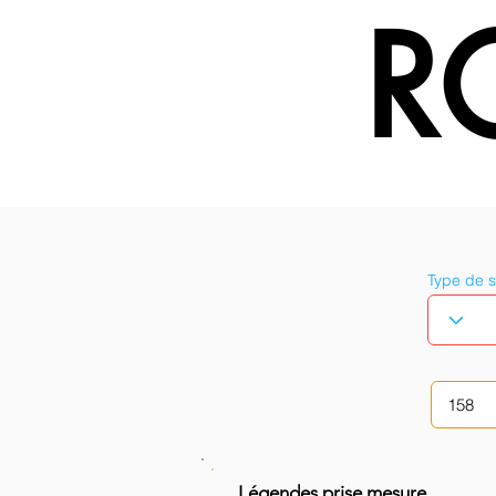
R
Type de 
Légendes prise mesure