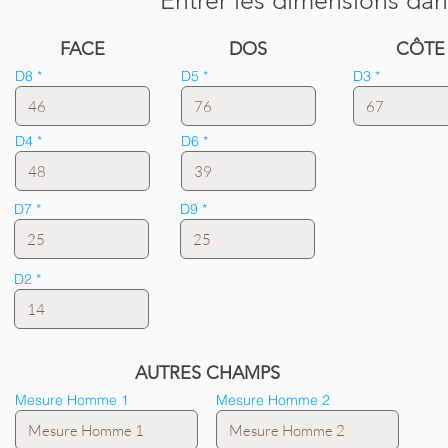
Entrer les dimensions dan
FACE
DOS
CÔTE
D8
D5
D3
D4
D6
D7
D9
D2
AUTRES CHAMPS
Mesure Homme 1
Mesure Homme 2