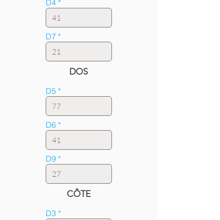
D4
D7
DOS
D5
D6
D9
CÔTE
D3