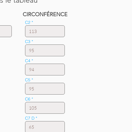
s le tableau
CIRCONFÉRENCE
C2
C3
C4
C5
C6
C7 D