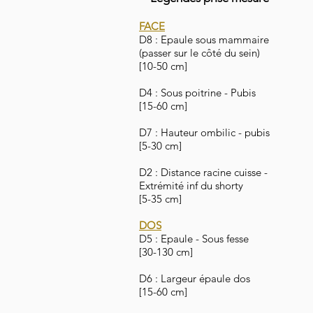
FACE
D8 : Epaule sous mammaire
(passer sur le côté du sein)
[10-50 cm]
D4 : Sous poitrine - Pubis
[15-60 cm]
D7 : Hauteur ombilic - pubis
[5-30 cm]
D2 : Distance racine cuisse -
Extrémité inf du shorty
[5-35 cm]
DOS
D5 : Epaule - Sous fesse
[30-130 cm]
D6 : Largeur épaule dos
[15-60 cm]