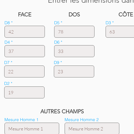
Entrer les dimensions dan
FACE
DOS
CÔTE
D8
D5
D3
D4
D6
D7
D9
D2
AUTRES CHAMPS
Mesure Homme 1
Mesure Homme 2