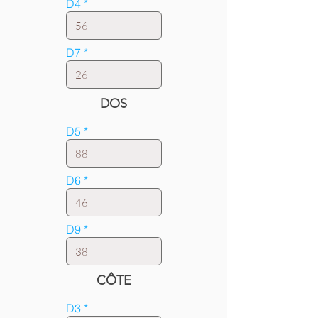
D4
D7
DOS
D5
D6
D9
CÔTE
D3