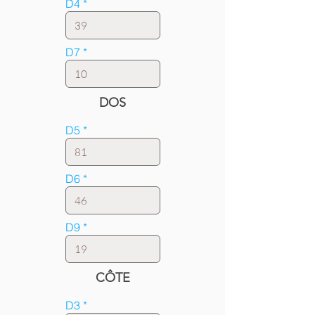
D4
D7
DOS
D5
D6
D9
CÔTE
D3