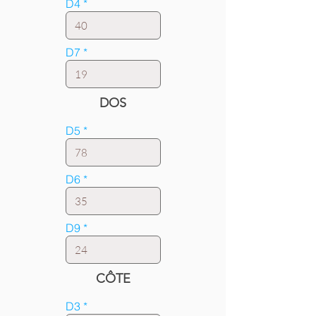
D4
D7
DOS
D5
D6
D9
CÔTE
D3