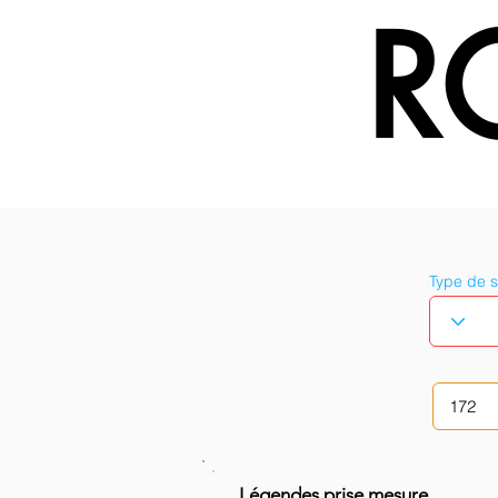
R
Type de 
Légendes prise mesure