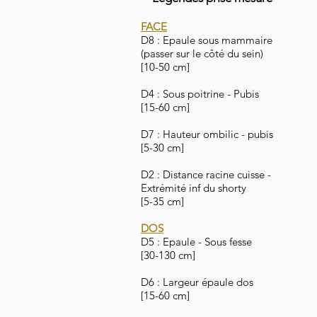
FACE
D8 : Epaule sous mammaire
(passer sur le côté du sein)
[10-50 cm]
D4 : Sous poitrine - Pubis
[15-60 cm]
D7 : Hauteur ombilic - pubis
[5-30 cm]
D2 : Distance racine cuisse -
Extrémité inf du shorty
[5-35 cm]
DOS
D5 : Epaule - Sous fesse
[30-130 cm]
D6 : Largeur épaule dos
[15-60 cm]