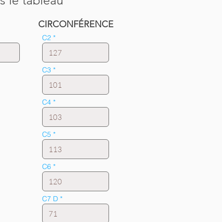
s le tableau
CIRCONFÉRENCE
C2
C3
C4
C5
C6
C7 D