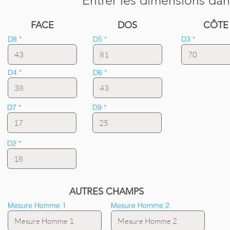
Entrer les dimensions dan
FACE
DOS
CÔTE
D8
D5
D3
D4
D6
D7
D9
D2
AUTRES CHAMPS
Mesure Homme 1
Mesure Homme 2