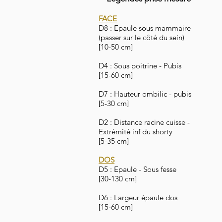
FACE
D8 : Epaule sous mammaire
(passer sur le côté du sein)
[10-50 cm]
D4 : Sous poitrine - Pubis
[15-60 cm]
D7 : Hauteur ombilic - pubis
[5-30 cm]
D2 : Distance racine cuisse -
Extrémité inf du shorty
[5-35 cm]
DOS
D5 : Epaule - Sous fesse
[30-130 cm]
D6 : Largeur épaule dos
[15-60 cm]