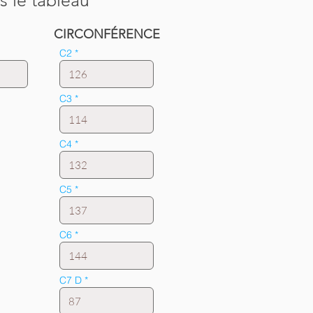
s le tableau
CIRCONFÉRENCE
C2
C3
C4
C5
C6
C7 D