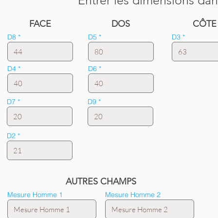
Entrer les dimensions dan
FACE
DOS
CÔTE
D8
D5
D3
D4
D6
D7
D9
D2
AUTRES CHAMPS
Mesure Homme 1
Mesure Homme 2