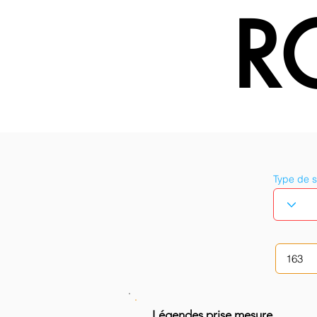
R
Type de 
Légendes prise mesure