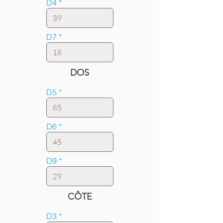
D4
D7
DOS
D5
D6
D9
CÔTE
D3