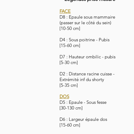
FACE
D8 : Epaule sous mammaire
(passer sur le côté du sein)
[10-50 cm]
D4 : Sous poitrine - Pubis
[15-60 cm]
D7 : Hauteur ombilic - pubis
[5-30 cm]
D2 : Distance racine cuisse -
Extrémité inf du shorty
[5-35 cm]
DOS
D5 : Epaule - Sous fesse
[30-130 cm]
D6 : Largeur épaule dos
[15-60 cm]