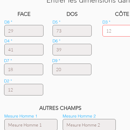
Entrer les dimensions dan
FACE
DOS
CÔTE
D8
D5
D3
D4
D6
D7
D9
D2
AUTRES CHAMPS
Mesure Homme 1
Mesure Homme 2