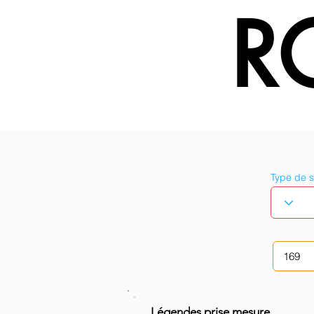
R
Type de 
Légendes prise mesure