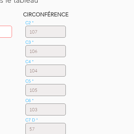
s le tableau
CIRCONFÉRENCE
C2
C3
C4
C5
C6
C7 D