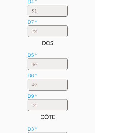
D4
D7
DOS
D5
D6
D9
CÔTE
D3