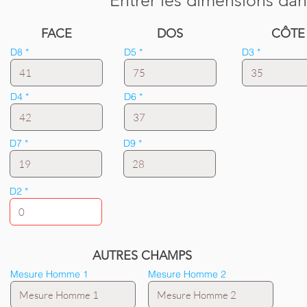
Entrer les dimensions dan
FACE
DOS
CÔTE
D8
D5
D3
D4
D6
D7
D9
D2
AUTRES CHAMPS
Mesure Homme 1
Mesure Homme 2