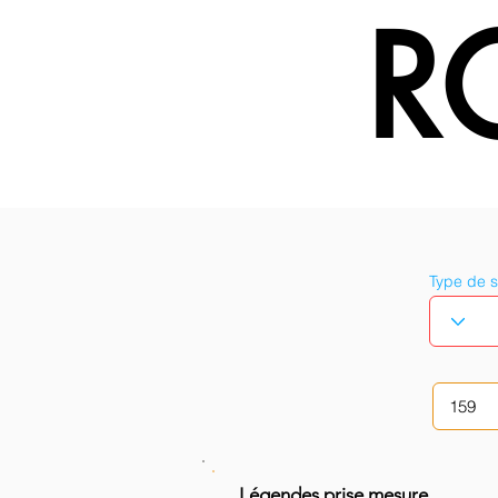
R
Type de 
Légendes prise mesure