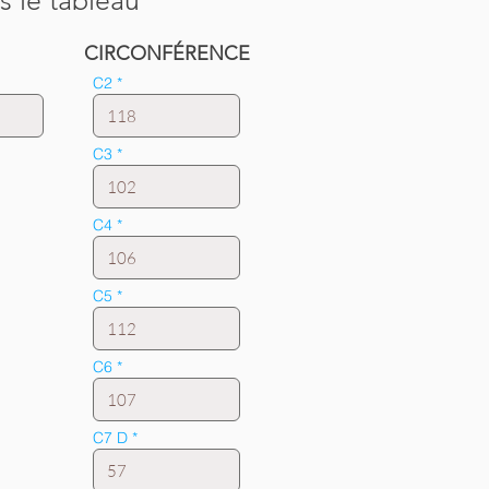
s le tableau
CIRCONFÉRENCE
C2
C3
C4
C5
C6
C7 D