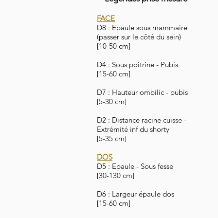
FACE
D8 : Epaule sous mammaire
(passer sur le côté du sein)
[10-50 cm]
D4 : Sous poitrine - Pubis
[15-60 cm]
D7 : Hauteur ombilic - pubis
[5-30 cm]
D2 : Distance racine cuisse -
Extrémité inf du shorty
[5-35 cm]
DOS
D5 : Epaule - Sous fesse
[30-130 cm]
D6 : Largeur épaule dos
[15-60 cm]