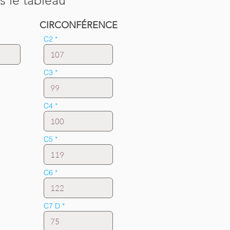
s le tableau
CIRCONFÉRENCE
C2
C3
C4
C5
C6
C7 D