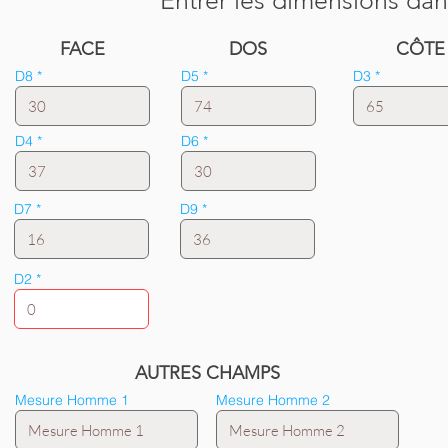
Entrer les dimensions dan
FACE
DOS
CÔTE
D8
D5
D3
D4
D6
D7
D9
D2
AUTRES CHAMPS
Mesure Homme 1
Mesure Homme 2