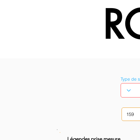
R
Type de 
Légendes prise mesure