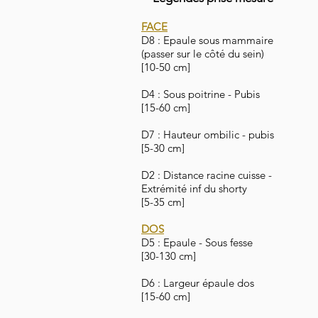
FACE
D8 : Epaule sous mammaire
(passer sur le côté du sein)
[10-50 cm]
D4 : Sous poitrine - Pubis
[15-60 cm]
D7 : Hauteur ombilic - pubis
[5-30 cm]
D2 : Distance racine cuisse -
Extrémité inf du shorty
[5-35 cm]
DOS
D5 : Epaule - Sous fesse
[30-130 cm]
D6 : Largeur épaule dos
[15-60 cm]