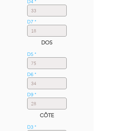
D4
D7
DOS
D5
D6
D9
CÔTE
D3