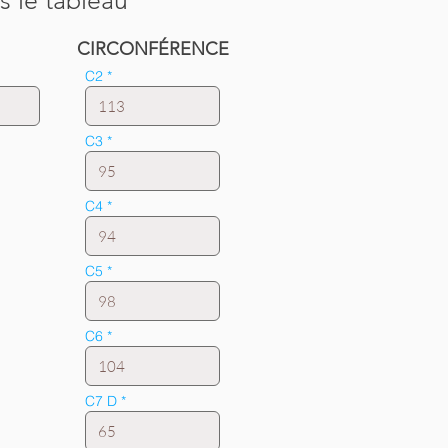
s le tableau
CIRCONFÉRENCE
C2
C3
C4
C5
C6
C7 D