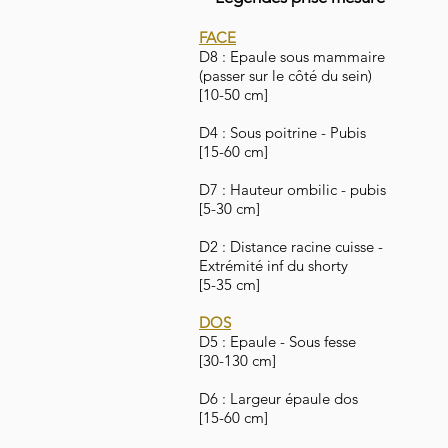
FACE
D8 : Epaule sous mammaire
(passer sur le côté du sein)
[10-50 cm]
D4 : Sous poitrine - Pubis
[15-60 cm]
D7 : Hauteur ombilic - pubis
[5-30 cm]
D2 : Distance racine cuisse -
Extrémité inf du shorty
[5-35 cm]
DOS
D5 : Epaule - Sous fesse
[30-130 cm]
D6 : Largeur épaule dos
[15-60 cm]