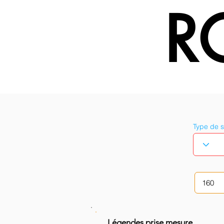
R
Type de 
Légendes prise mesure