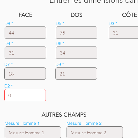
Entrer les dimensions dan
FACE
DOS
CÔTE
D8
D5
D3
D4
D6
D7
D9
D2
AUTRES CHAMPS
Mesure Homme 1
Mesure Homme 2