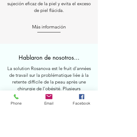
sujeción eficaz de la piel y evita el exceso
de piel flácida.
Más información
Hablaron de nosotros...
La solution Rosanova est le fruit d'années
de travail sur la problématique liée à la
retente difficile de la peau après une
chirurgie de l'obésité. Plusieurs
publications, tant destinées au grand
public qu'aux professionnels de santé, se
Phone
Email
Facebook
sont intéressées à cette avancée.
Más información