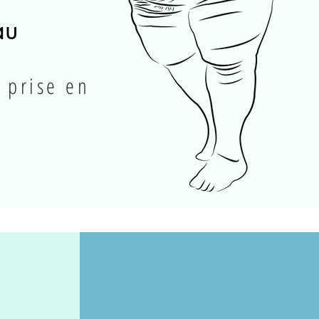
au
 prise en