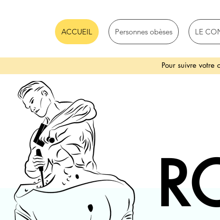
ACCUEIL
Personnes obèses
LE CO
Pour suivre votre
R