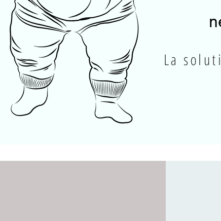
n
La solu