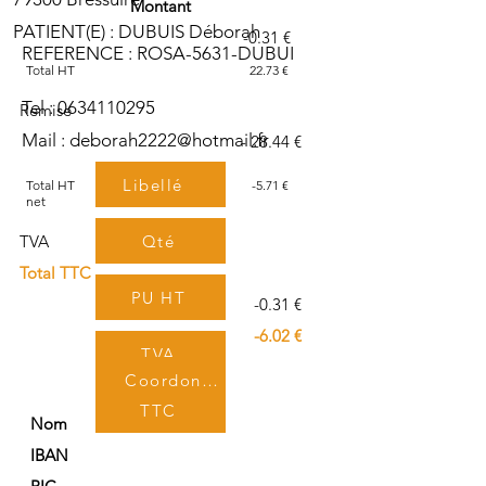
Montant
PATIENT(E) : DUBUIS Déborah
-0.31 €
REFERENCE : ROSA-5631-DUBUI
Total HT
22.73 €
Tel :
0634110295
Remise
Mail :
deborah2222@hotmail.fr
- 28.44 €
Libellé
Total HT
-5.71 €
net
Qté
TVA
Total TTC
PU HT
-0.31 €
-6.02 €
TVA
Coordonnées bancaires
TTC
Nom
IBAN