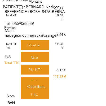
Montant
PATIENT(E) : BERNARD Nadège
6.13 €
REFERENCE : ROSA-8476-BERNA
Total HT
139.74
€
Tel :
0659068589
Remise
Mail :
- 28.44 €
nadege.moynneraux@orange.fr
Total HT
111.30
Libellé
net
€
TVA
Qté
Total TTC
PU HT
6.13 €
117.43 €
TVA
Coordonnées bancaires
TTC
Nom
IBAN