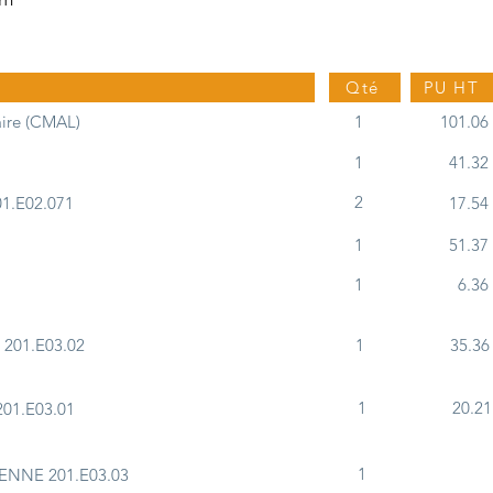
Qté
PU HT
ire (CMAL)
1
101.06
1
41.32
2
1.E02.071
17.54
1
51.37
1
6.36
201.E03.02
1
35.36
1
20.21
01.E03.01
1
ENNE 201.E03.03