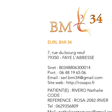
EURL BMI 34
7, rue du bourg neuf
79350 - FAYE L'ABBESSE
Siret : 80348806300014
Port. : 06 48 19 65 06
Email :
sarl.bmi34@gmail.com
Site web :
http://rosapo.fr
PATIENT(E) : RIVERO Nathalie
CODE :
REFERENCE : ROSA-2082-RIVER
Tel : 0629356809
Mail :
nathalieantequera@gmail.c