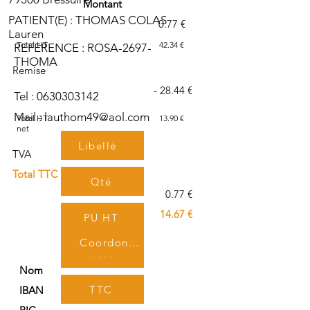
Montant
PATIENT(E) : THOMAS COLAS
0.77 €
Lauren
Total HT
42.34 €
REFERENCE : ROSA-2697-
THOMA
Remise
- 28.44 €
Tel :
0630303142
Mail :
lauthom49@aol.com
Total HT
13.90 €
net
Libellé
TVA
Total TTC
Qté
0.77 €
14.67 €
PU HT
Coordonnées bancaires
TVA
Nom
TTC
IBAN