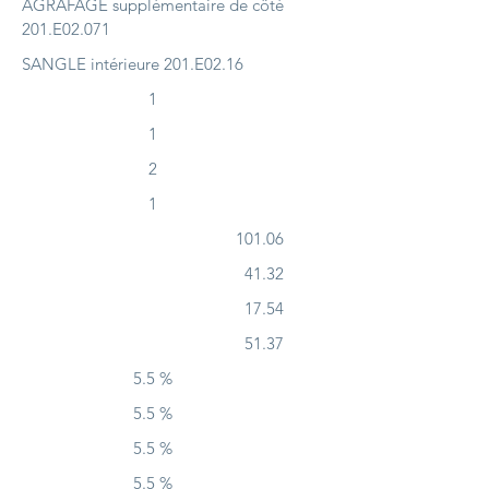
AGRAFAGE supplémentaire de côté
201.E02.071
SANGLE intérieure 201.E02.16
1
1
2
1
101.06
41.32
17.54
51.37
5.5 %
5.5 %
5.5 %
5.5 %