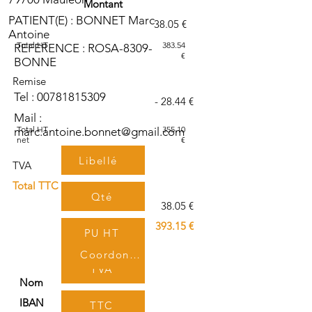
Montant
PATIENT(E) : BONNET Marc
38.05 €
Antoine
Total HT
383.54
REFERENCE : ROSA-8309-
€
BONNE
Remise
Tel :
00781815309
- 28.44 €
Mail :
Total HT
355.10
marc.antoine.bonnet@gmail.com
net
€
Libellé
TVA
Total TTC
Qté
38.05 €
393.15 €
PU HT
Coordonnées bancaires
TVA
Nom
IBAN
TTC