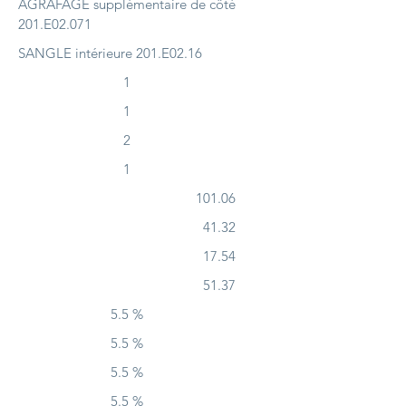
AGRAFAGE supplémentaire de côté
201.E02.071
SANGLE intérieure 201.E02.16
1
1
2
1
101.06
41.32
17.54
51.37
5.5 %
5.5 %
5.5 %
5.5 %