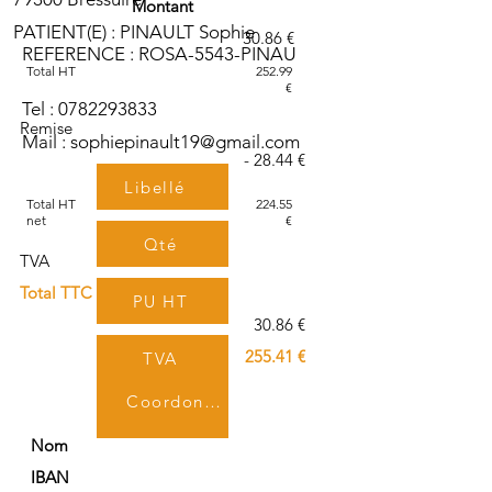
Montant
PATIENT(E) : PINAULT Sophie
30.86 €
REFERENCE : ROSA-5543-PINAU
Total HT
252.99
€
Tel :
0782293833
Remise
Mail :
sophiepinault19@gmail.com
- 28.44 €
Libellé
Total HT
224.55
net
€
Qté
TVA
Total TTC
PU HT
30.86 €
255.41 €
TVA
Coordonnées bancaires
TTC
Nom
IBAN