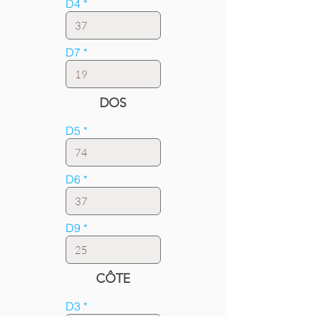
D4
D7
DOS
D5
D6
D9
CÔTE
D3