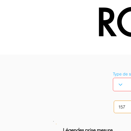
R
Type de 
Légendes prise mesure