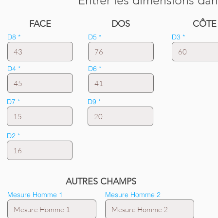
Entrer les dimensions dan
FACE
DOS
CÔTE
D8
D5
D3
D4
D6
D7
D9
D2
AUTRES CHAMPS
Mesure Homme 1
Mesure Homme 2