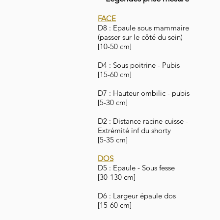
FACE
D8 : Epaule sous mammaire
(passer sur le côté du sein)
[10-50 cm]
D4 : Sous poitrine - Pubis
[15-60 cm]
D7 : Hauteur ombilic - pubis
[5-30 cm]
D2 : Distance racine cuisse -
Extrémité inf du shorty
[5-35 cm]
DOS
D5 : Epaule - Sous fesse
[30-130 cm]
D6 : Largeur épaule dos
[15-60 cm]