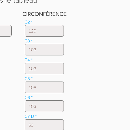
s le tableau
CIRCONFÉRENCE
C2
C3
C4
C5
C6
C7 D