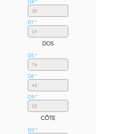
D4
D7
DOS
D5
D6
D9
CÔTE
D3